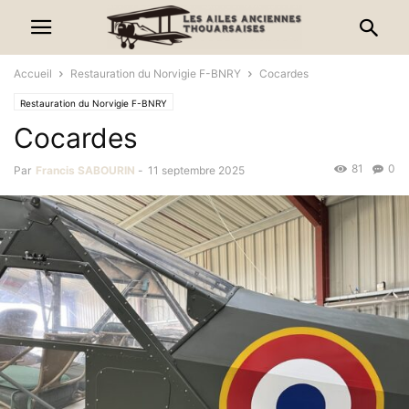
Accueil
Restauration du Norvigie F-BNRY
Cocardes
Restauration du Norvigie F-BNRY
Cocardes
81
0
Par
Francis SABOURIN
-
11 septembre 2025