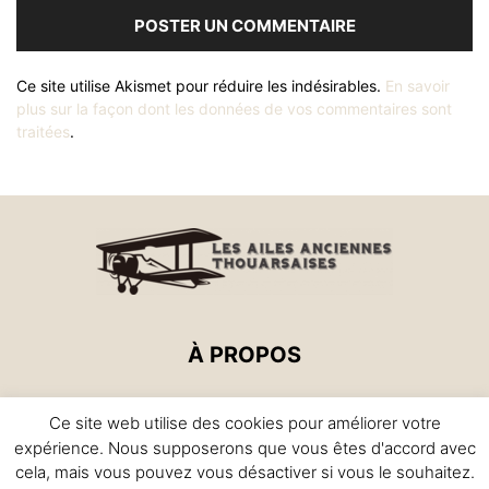
Ce site utilise Akismet pour réduire les indésirables.
En savoir
plus sur la façon dont les données de vos commentaires sont
traitées
.
À PROPOS
Basée sur l'aérodrome de Thouars, l'association (Loi 1901)
Ce site web utilise des cookies pour améliorer votre
des Ailes Anciennes Thouarsaises a pour objet la
expérience. Nous supposerons que vous êtes d'accord avec
restauration et la préservation d'avions anciens.
cela, mais vous pouvez vous désactiver si vous le souhaitez.
© Copyright 2020 - Association loi 1901 'Les Ailes