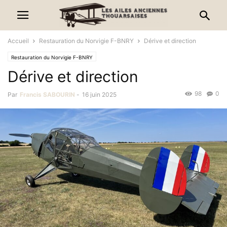
Accueil
Restauration du Norvigie F-BNRY
Dérive et direction
Restauration du Norvigie F-BNRY
Dérive et direction
98
0
Par
Francis SABOURIN
-
16 juin 2025