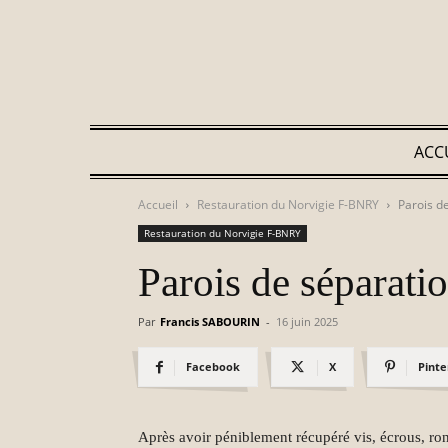
ACC
Accueil
Restauration du Norvigie F-BNRY
Parois d
Restauration du Norvigie F-BNRY
Parois de séparati
Par
Francis SABOURIN
-
16 juin 2025
Facebook
X
Pinte
Après avoir péniblement récupéré vis, écrous, rond