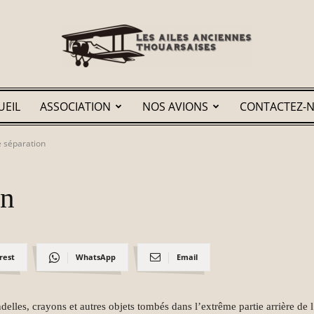
UEIL
ASSOCIATION
NOS AVIONS
CONTACTEZ-
Les
e séparation
on
Ailes
rest
WhatsApp
Email
Anciennes
elles, crayons et autres objets tombés dans l’extrême partie arrière de l