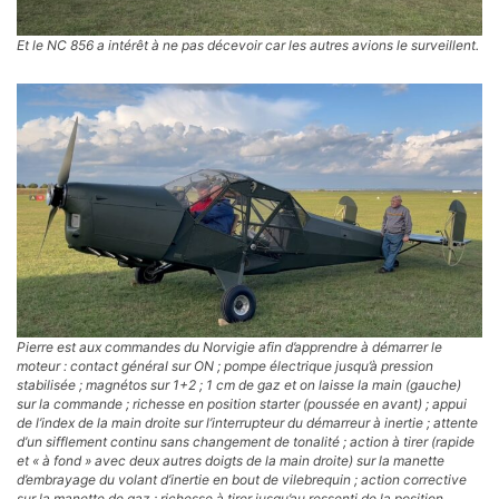
Et le NC 856 a intérêt à ne pas décevoir car les autres avions le surveillent.
Pierre est aux commandes du Norvigie afin d’apprendre à démarrer le
moteur : contact général sur ON ; pompe électrique jusqu’à pression
stabilisée ; magnétos sur 1+2 ; 1 cm de gaz et on laisse la main (gauche)
sur la commande ; richesse en position starter (poussée en avant) ; appui
de l’index de la main droite sur l’interrupteur du démarreur à inertie ; attente
d’un sifflement continu sans changement de tonalité ; action à tirer (rapide
et « à fond » avec deux autres doigts de la main droite) sur la manette
d’embrayage du volant d’inertie en bout de vilebrequin ; action corrective
sur la manette de gaz ; richesse à tirer jusqu’au ressenti de la position