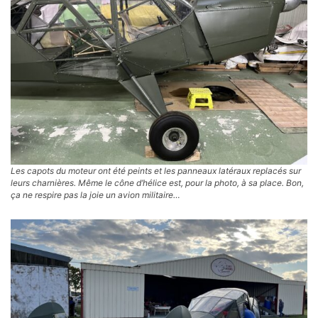
Les capots du moteur ont été peints et les panneaux latéraux replacés sur
leurs charnières. Même le cône d’hélice est, pour la photo, à sa place. Bon,
ça ne respire pas la joie un avion militaire…