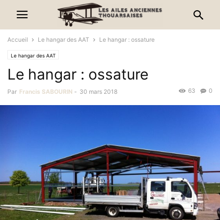
Accueil
Le hangar des AAT
Le hangar : ossature
Le hangar des AAT
Le hangar : ossature
63
0
Par
Francis SABOURIN
-
30 mars 2018