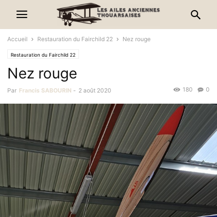
Accueil
Restauration du Fairchild 22
Nez rouge
Restauration du Fairchild 22
Nez rouge
180
0
Par
Francis SABOURIN
-
2 août 2020